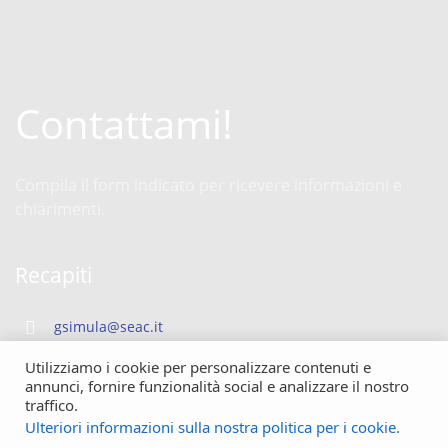
Contattami!
Compila il form indicato per ricevere informazioni e
chiarimenti.
Recapiti
gsimula@seac.it
Utilizziamo i cookie per personalizzare contenuti e
+39 3343068551
annunci, fornire funzionalità social e analizzare il nostro
traffico.
Ulteriori informazioni sulla nostra politica per i cookie.