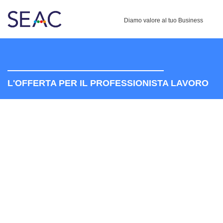
Diamo valore al tuo Business
L'OFFERTA PER IL PROFESSIONISTA LAVORO
IL NUOVO SISTEMA
INTELLIGENTE
DI AGGIORNAMENTO
PROFESSIONALE