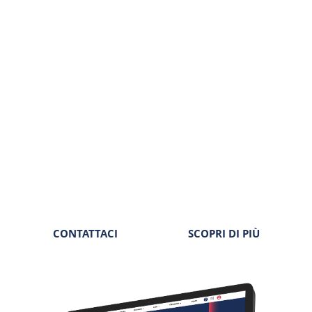
Tutto il cuore dell’editoria Seac, in un unico posto.
Informative, schede operative, riviste periodiche,
approfondimenti, documenti correlati. La disciplina della
normativa lavoro a portata di clic.
Autorevolezza
Completezza
Tempestività
Sicurezza
CONTATTACI
SCOPRI DI PIÙ